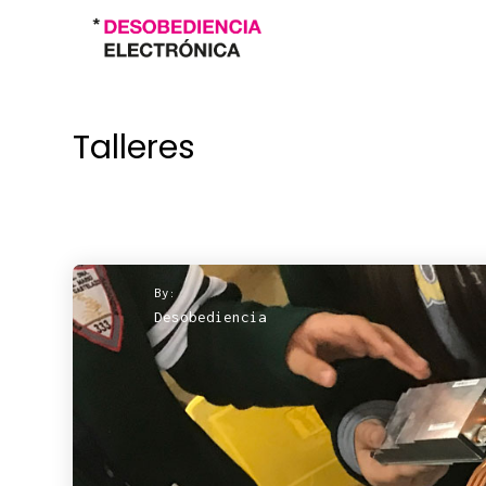
Talleres
By:
Desobediencia
4
PIEZAS
NOVIEMBRE
2019
DESOBEDIENCIA